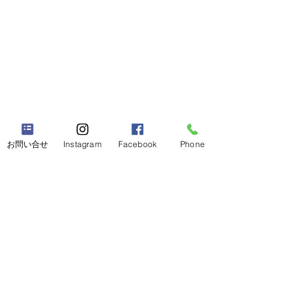
お問い合せ
Instagram
Facebook
Phone
【SBT認証を受
た】
コメント
ミヨシ精機工業株
2030年度に向け
〖新年のご挨拶〗