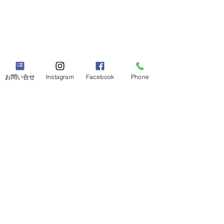
お問い合せ
Instagram
Facebook
Phone
【SBT認証を受
た】
コメント
ミヨシ精機工業株
2030年度に向け
〖新年のご挨拶〗
ス排出量削減目標
コメントを追加…
の1.5℃目標と科
していると認めら
イニシアチブSBTi（