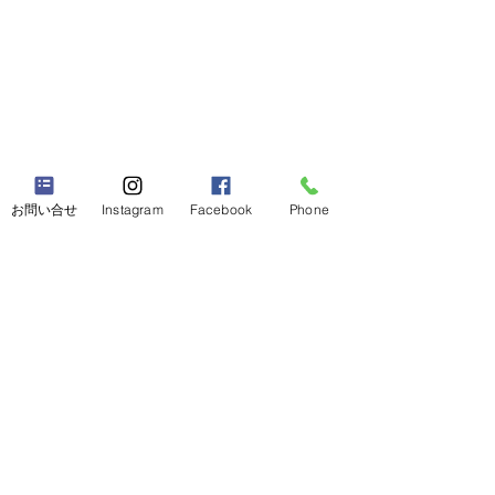
お問い合せ
Instagram
Facebook
Phone
【SBT認証を受
た】
コメント
ミヨシ精機工業株
2030年度に向け
〖新年のご挨拶〗
ス排出量削減目標
コメントを追加…
の1.5℃目標と科